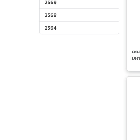
2569
2568
2564
คณะ
มหา
เวิ
มั่ง
เคล
ยั่ง