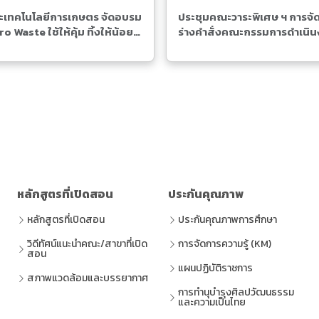
เทคโนโลยีการเกษตร จัดอบรม
ประชุมคณะวาระพิเศษ ฯ การจั
o Waste ใช้ให้คุ้ม ทิ้งให้น้อย”
ร่างคำสั่งคณะกรรมการดำเนิ
ชุมชนยายม่อม แหลมงอบ
ศูนย์วิจัยและพัฒนาสินค้าเกษ
และอาหารภาคตะวันออก
หลักสูตรที่เปิดสอน
ประกันคุณภาพ
หลักสูตรที่เปิดสอน
ประกันคุณภาพการศึกษา
วิดีทัศน์แนะนำคณะ/สาขาที่เปิด
การจัดการความรู้ (KM)
สอน
แผนปฏิบัติราชการ
สภาพแวดล้อมและบรรยากาศ
การทำนุบำรุงศิลปวัฒนธรรม
และความเป็นไทย