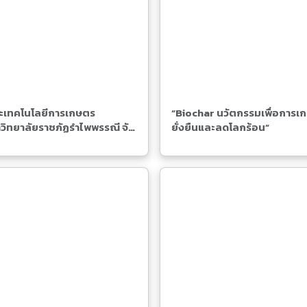
เทคโนโลยีการเกษตร
“Biochar นวัตกรรมเพื่อการเ
วิทยาลัยราชภัฏรำไพพรรณี จัด
ยั่งยืนและลดโลกร้อน”
ร์กชอป “จัดการของเสียสู่ความ
คั่ง” ชูนวัตกรรมไบโอชาร์ ขับ
ื่อนเกษตรและสิ่งแวดล้อม
ยืน