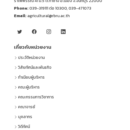
รำไพพรรณี 41 ม.5 ต.ท่าช้าง อ.เมือง จ.จันทบุรี 22000
Phone:
039-319111 ต่อ 10300, 039-471073
Email:
agricultural@rbru.ac.th
เกี่ยวกับหน่วยงาน
ประวัติหน่วยงาน
วิสัยทัศน์และพันธกิจ
ทำเนียบผู้บริหาร
คณะผู้บริหาร
คณะกรรมการวิชาการ
คณาจารย์
บุคลากร
วิดีทัศน์